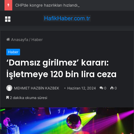
CHP’de kongre hazırlıkları hızlandı… 8 ile daha yeni il başkanı atandı
Menü
Anasayfa
/
Haber
Haber
‘Damsız girilmez’ kararı:
İşletmeye 120 bin lira ceza
MEHMET HAZBİN KAZBEK
Haziran 12, 2024
0
0
2 dakika okuma süresi