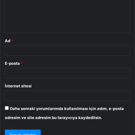
u
m
*
Ad
*
E-posta
*
İnternet sitesi
Daha sonraki yorumlarımda kullanılması için adım, e-posta
adresim ve site adresim bu tarayıcıya kaydedilsin.