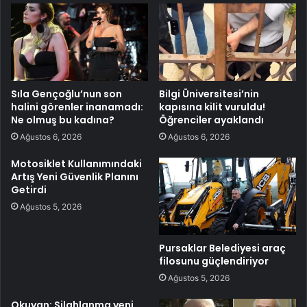
Sıla Gençoğlu’nun son
Bilgi Üniversitesi’nin
halini görenler inanamadı:
kapısına kilit vuruldu!
Ne olmuş bu kadına?
Öğrenciler ayaklandı
Ağustos 6, 2026
Ağustos 6, 2026
Motosiklet Kullanımındaki
Artış Yeni Güvenlik Planını
Getirdi
Ağustos 5, 2026
Pursaklar Belediyesi araç
filosunu güçlendiriyor
Ağustos 5, 2026
Okuyan: Silahlanma yeni