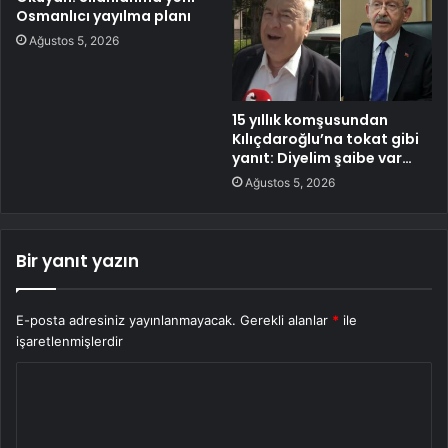
Osmanlıcı yayılma planı
Ağustos 5, 2026
15 yıllık komşusundan
Kılıçdaroğlu’na tokat gibi
yanıt: Diyelim şaibe var…
Ağustos 5, 2026
Bir yanıt yazın
E-posta adresiniz yayınlanmayacak.
Gerekli alanlar
*
ile
işaretlenmişlerdir
Y
o
r