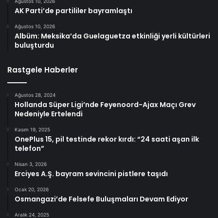
Ağustos 10, 2026
AK Parti’de partililer bayramlaştı
Ağustos 10, 2026
Albüm: Meksika’da Guelaguetza etkinliği yerli kültürleri
buluşturdu
Rastgele Haberler
Ağustos 28, 2024
Hollanda Süper Ligi’nde Feyenoord-Ajax Maçı Grev
Nedeniyle Ertelendi
Kasım 19, 2025
OnePlus 15, pil testinde rekor kırdı: “24 saati aşan ilk
telefon”
Nisan 3, 2026
Erciyes A.Ş. bayram sevincini pistlere taşıdı
Ocak 20, 2026
Osmangazi’de Felsefe Buluşmaları Devam Ediyor
Aralık 24, 2025