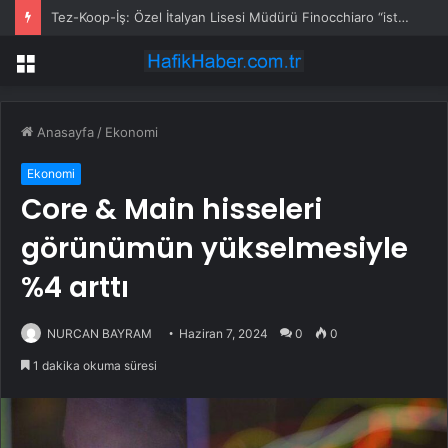
Tez-Koop-İş: Özel İtalyan Lisesi Müdürü Finocchiaro “istenmeyen kişi” ilan edildi
Menü
Anasayfa
/
Ekonomi
Ekonomi
Core & Main hisseleri
görünümün yükselmesiyle
%4 arttı
NURCAN BAYRAM
Haziran 7, 2024
0
0
1 dakika okuma süresi