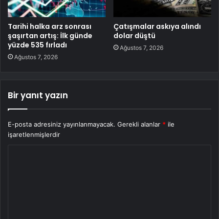
Tarihi halka arz sonrası
Çatışmalar askıya alındı
şaşırtan artış: İlk günde
dolar düştü
yüzde 535 fırladı
Ağustos 7, 2026
Ağustos 7, 2026
Bir yanıt yazın
E-posta adresiniz yayınlanmayacak.
Gerekli alanlar
*
ile
işaretlenmişlerdir
Y
o
r
u
m