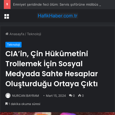
Emniyet şeridinde feci ölüm: Servis şoförüne midibüs çarptı
Menü
Anasayfa
/
Teknoloji
Teknoloji
CIA’in, Çin Hükûmetini
Trollemek İçin Sosyal
Medyada Sahte Hesaplar
Oluşturduğu Ortaya Çıktı
NURCAN BAYRAM
Mart 15, 2024
0
0
1 dakika okuma süresi