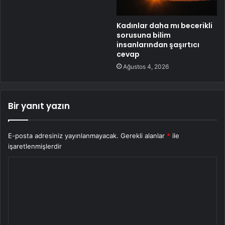
Kadınlar daha mı becerikli
sorusuna bilim
insanlarından şaşırtıcı
cevap
Ağustos 4, 2026
Bir yanıt yazın
E-posta adresiniz yayınlanmayacak.
Gerekli alanlar
*
ile
işaretlenmişlerdir
Y
o
r
u
m