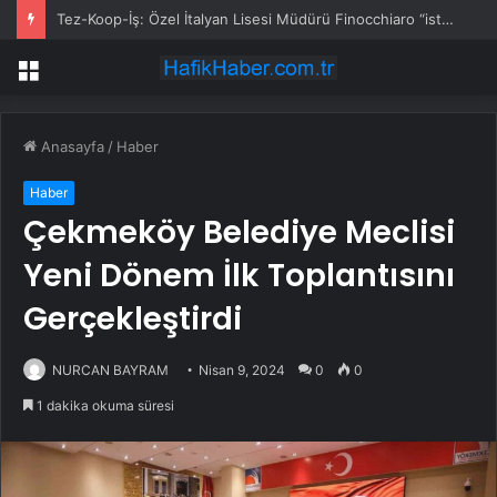
Tez-Koop-İş: Özel İtalyan Lisesi Müdürü Finocchiaro “istenmeyen kişi” ilan edildi
Menü
Anasayfa
/
Haber
Haber
Çekmeköy Belediye Meclisi
Yeni Dönem İlk Toplantısını
Gerçekleştirdi
NURCAN BAYRAM
Nisan 9, 2024
0
0
1 dakika okuma süresi