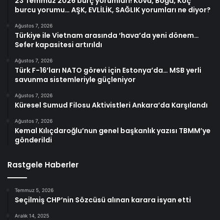
23 Temmuz 2026 burç yorumları! Kova, Boğa, Koç
burcu yorumu… AŞK, EVLİLİK, SAĞLIK yorumları ne diyor?
Ağustos 7, 2026
Türkiye ile Vietnam arasında ‘hava’da yeni dönem…
Sefer kapasitesi artırıldı
Ağustos 7, 2026
Türk F-16’ları NATO görevi için Estonya’da… MSB yerli
savunma sistemleriyle güçleniyor
Ağustos 7, 2026
Küresel Sumud Filosu Aktivistleri Ankara’da Karşılandı
Ağustos 7, 2026
Kemal Kılıçdaroğlu’nun genel başkanlık yazısı TBMM’ye
gönderildi
Rastgele Haberler
Temmuz 5, 2026
Seçilmiş CHP’nin Sözcüsü alınan karara isyan etti
Aralık 14, 2025