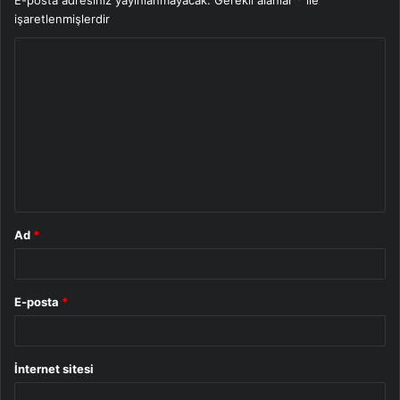
E-posta adresiniz yayınlanmayacak.
Gerekli alanlar
*
ile
işaretlenmişlerdir
Y
o
r
u
m
*
Ad
*
E-posta
*
İnternet sitesi