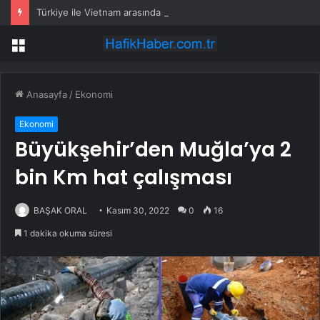
Türkiye ile Vietnam arasında ‘hava’da yeni dönem… Sefer kapasitesi artırıldı
Menü
Anasayfa
/
Ekonomi
Ekonomi
Büyükşehir’den Muğla’ya 2
bin Km hat çalışması
BAŞAK ORAL
Kasım 30, 2022
0
16
1 dakika okuma süresi