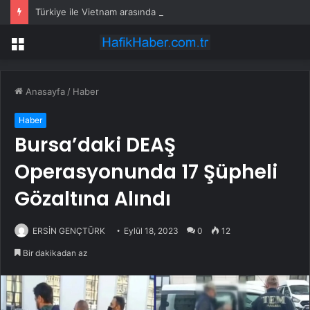
Türkiye ile Vietnam arasında ‘hava’da yeni dönem… Sefer kapasitesi artırıldı
Menü
Anasayfa
/
Haber
Haber
Bursa’daki DEAŞ
Operasyonunda 17 Şüpheli
Gözaltına Alındı
ERSİN GENÇTÜRK
Eylül 18, 2023
0
12
Bir dakikadan az