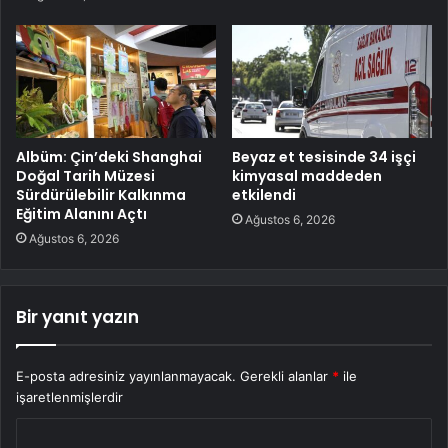
Albüm: Çin’deki Shanghai
Beyaz et tesisinde 34 işçi
Doğal Tarih Müzesi
kimyasal maddeden
Sürdürülebilir Kalkınma
etkilendi
Eğitim Alanını Açtı
Ağustos 6, 2026
Ağustos 6, 2026
Bir yanıt yazın
E-posta adresiniz yayınlanmayacak.
Gerekli alanlar
*
ile
işaretlenmişlerdir
Y