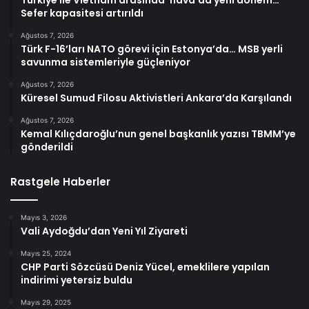
Türkiye ile Vietnam arasında ‘hava’da yeni dönem…
Sefer kapasitesi artırıldı
Ağustos 7, 2026
Türk F-16’ları NATO görevi için Estonya’da… MSB yerli
savunma sistemleriyle güçleniyor
Ağustos 7, 2026
Küresel Sumud Filosu Aktivistleri Ankara’da Karşılandı
Ağustos 7, 2026
Kemal Kılıçdaroğlu’nun genel başkanlık yazısı TBMM’ye
gönderildi
Rastgele Haberler
Mayıs 3, 2026
Vali Aydoğdu’dan Yeni Yıl Ziyareti
Mayıs 25, 2024
CHP Parti Sözcüsü Deniz Yücel, emeklilere yapılan
indirimi yetersiz buldu
Mayıs 29, 2025