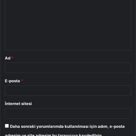
o
r
u
m
*
Ad
*
E-posta
*
İnternet sitesi
Daha sonraki yorumlarımda kullanılması için adım, e-posta
adresim ve site adresim bu tarayıcıya kaydedilsin.