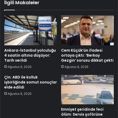
İlgili Makaleler
Ankara-İstanbul yolculuğu
Cem Küçük’ün ifadesi
4 saatin altına düşüyor:
ortaya çıktı: ‘Berkay
Tarih verildi
Gezgin’ sorusu dikkat çekti
Ağustos 9, 2026
Ağustos 8, 2026
Çin: ABD ile kolluk
işbirliğinde somut sonuçlar
elde edildi
Ağustos 8, 2026
Emniyet şeridinde feci
ölüm: Servis şoförüne