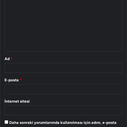
Y
o
r
u
m
*
Ad
*
E-posta
*
İnternet sitesi
Daha sonraki yorumlarımda kullanılması için adım, e-posta