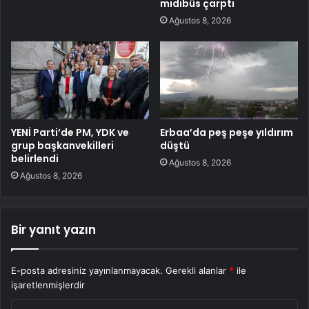
midibüs çarptı
Ağustos 8, 2026
YENİ Parti’de PM, YDK ve
Erbaa’da peş peşe yıldırım
grup başkanvekilleri
düştü
belirlendi
Ağustos 8, 2026
Ağustos 8, 2026
Bir yanıt yazın
E-posta adresiniz yayınlanmayacak.
Gerekli alanlar
*
ile
işaretlenmişlerdir