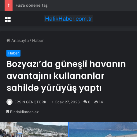
Fas’a dönene taş
Menü
Anasayfa
/
Haber
Haber
Bozyazı’da güneşli havanın
avantajını kullananlar
sahilde yürüyüş yaptı
ERSİN GENÇTÜRK
Ocak 27, 2023
0
14
Bir dakikadan az