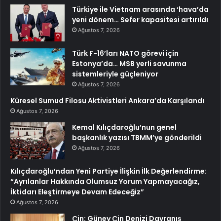
Türkiye ile Vietnam arasında ‘hava’da
yeni dönem… Sefer kapasitesi artırıldı
Ağustos 7, 2026
Türk F-16’ları NATO görevi için
Estonya’da… MSB yerli savunma
sistemleriyle güçleniyor
Ağustos 7, 2026
Küresel Sumud Filosu Aktivistleri Ankara’da Karşılandı
Ağustos 7, 2026
Kemal Kılıçdaroğlu’nun genel
başkanlık yazısı TBMM’ye gönderildi
Ağustos 7, 2026
Kılıçdaroğlu’ndan Yeni Partiye İlişkin İlk Değerlendirme:
“Ayrılanlar Hakkında Olumsuz Yorum Yapmayacağız,
İktidarı Eleştirmeye Devam Edeceğiz”
Ağustos 7, 2026
Çin: Güney Çin Denizi Davranış