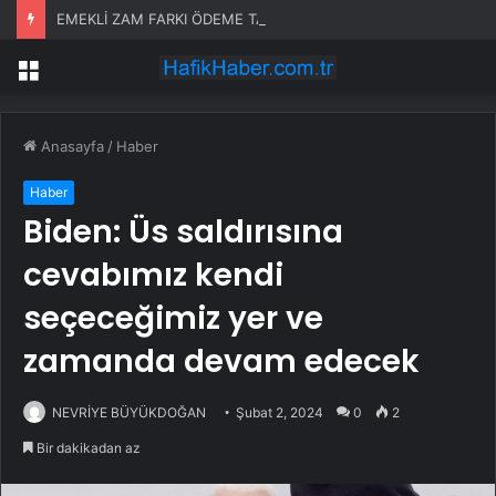
EMEKLİ ZAM FARKI ÖDEME TARİHLERİ SON DAKİKA! SSK-Bağ-Kur Emeklisi (4A, 4B, 4C) Zamlı emekli maaş ödemeleri ne zaman yatacak?
Menü
Anasayfa
/
Haber
Haber
Biden: Üs saldırısına
cevabımız kendi
seçeceğimiz yer ve
zamanda devam edecek
NEVRİYE BÜYÜKDOĞAN
Şubat 2, 2024
0
2
Bir dakikadan az