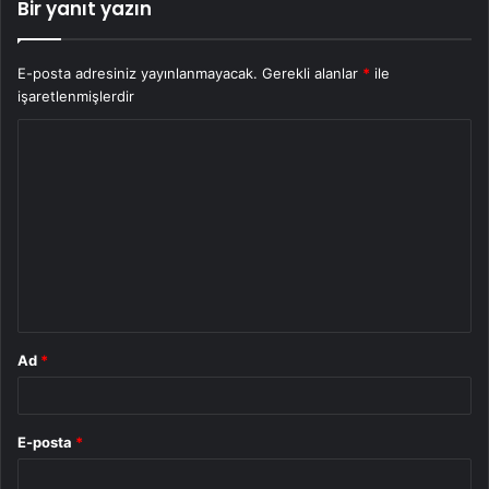
Bir yanıt yazın
E-posta adresiniz yayınlanmayacak.
Gerekli alanlar
*
ile
işaretlenmişlerdir
Y
o
r
u
m
*
Ad
*
E-posta
*