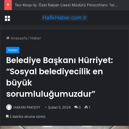
Tez-Koop-İş: Özel İtalyan Lisesi Müdürü Finocchiaro “istenmeyen kişi” ilan edildi
Menü
Anasayfa
/
Haber
Haber
Belediye Başkanı Hürriyet:
“Sosyal belediyecilik en
büyük
sorumluluğumuzdur”
HAKAN PAKSOY
Şubat 5, 2024
0
1
2 dakika okuma süresi