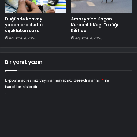
Düğünde konvoy
Amasya’da Kaçan
yapanlara dudak
Kurbanlık Keçi Trafiği
uçuklatan ceza
Kilitledi
Ağustos 9, 2026
Ağustos 9, 2026
Bir yanıt yazın
E-posta adresiniz yayınlanmayacak.
Gerekli alanlar
*
ile
işaretlenmişlerdir
Y
o
r
u
m