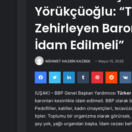
Yörükçüoğlu: “Tü
Zehirleyen Baron
İdam Edilmeli”
MEHMET HAZBİN KAZBEK
Mayıs 15, 2026
Facebook
Twitter
LinkedIn
Tumblr
Pinterest
Reddit
(UŞAK) – BBP Genel Başkan Yardımcısı
Türker
baronları kesinlikle idam edilmeli. BBP olarak b
Pedofililer, katiller, kadın cinayetçileri, tecavü
tipler. Toplumu bir organizma olarak görürsek, 
şey yok, yağlı urgandan başka. İdam cezası be