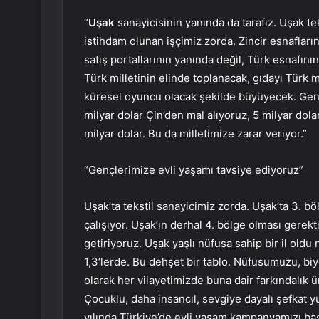
“
Uşak
sanayicisinin yanında da tarafız. Uşak te
istihdam olunan işçimiz zorda. Zincir esnafların
satış portallarının yanında değil, Türk esnafının
Türk milletinin elinde toplanacak, gıdayı Türk 
küresel oyuncu olacak şekilde büyüyecek. Gene
milyar dolar Çin’den mal alıyoruz, 5 milyar dola
milyar dolar. Bu da milletimize zarar veriyor.”
“Gençlerimize evli yaşamı tavsiye ediyoruz”
Uşak’ta tekstil sanayicimiz zorda. Uşak’ta 3. b
çalışıyor. Uşak’ın derhal 4. bölge olması gere
getiriyoruz. Uşak yaşlı nüfusa sahip bir il oldu
1,3’lerde. Bu dehşet bir tablo. Nüfusumuzu, biyo
olarak her vilayetimizde buna dair farkındalık 
Çocuklu, daha insancıl, sevgiye dayalı şefkat y
yılında Türkiye’de evli yaşam kampanyamızı ba