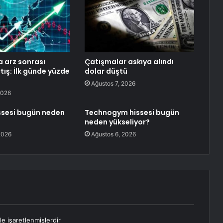
a arz sonrası
Çatışmalar askıya alındı
tış: İlk günde yüzde
dolar düştü
Ağustos 7, 2026
2026
ssesi bugün neden
Technogym hissesi bugün
neden yükseliyor?
2026
Ağustos 6, 2026
le işaretlenmişlerdir