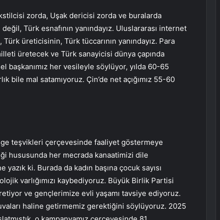
kstilcisi zorda, Uşak dericisi zorda ve buralarda
 değil, Türk esnafının yanındayız. Uluslararası internet
, Türk üreticisinin, Türk tüccarının yanındayız. Para
milleti üretecek ve Türk sanayicisi dünya çapında
l başkanımız her vesileyle söylüyor, yılda 60-65
rlık bile mal satamıyoruz. Çin’de net açığımız 55-60
ölge teşvikleri çerçevesinde faaliyet göstermeye
ktiği hususunda her mecrada kanaatimizi dile
 ne yazık ki. Burada da kadın başına çocuk sayısı
lojik varlığımızı kaybediyoruz. Büyük Birlik Partisi
üretiyor ve gençlerimize evli yaşamı tavsiye ediyoruz.
uvaları haline getirmemiz gerektiğini söylüyoruz. 2025
şlatmıştık, o kampanyamız çerçevesinde 81