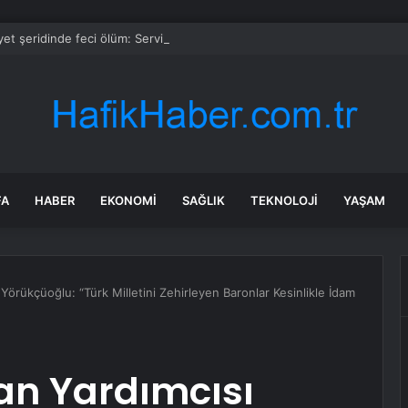
et şeridinde feci ölüm: Servis şoförüne midibüs çarptı
FA
HABER
EKONOMI
SAĞLIK
TEKNOLOJI
YAŞAM
örükçüoğlu: “Türk Milletini Zehirleyen Baronlar Kesinlikle İdam
an Yardımcısı