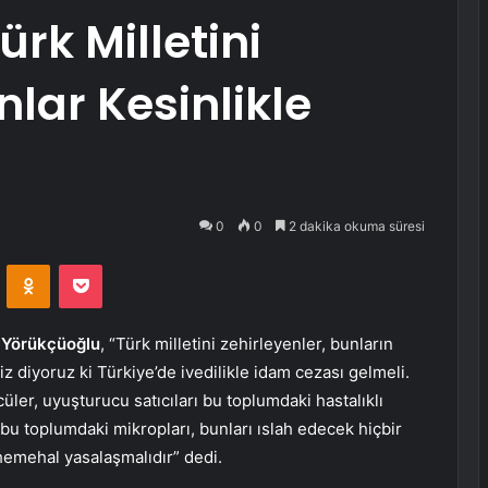
rk Milletini
lar Kesinlikle
0
0
2 dakika okuma süresi
VKontakte
Odnoklassniki
Pocket
 Yörükçüoğlu
, “Türk milletini zehirleyenler, bunların
iz diyoruz ki Türkiye’de ivedilikle idam cezası gelmeli.
zcüler, uyuşturucu satıcıları bu toplumdaki hastalıklı
bu toplumdaki mikropları, bunları ıslah edecek hiçbir
hemehal yasalaşmalıdır” dedi.