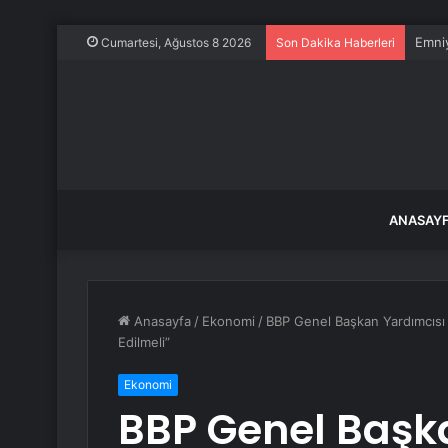
Emniy
Cumartesi, Ağustos 8 2026
Son Dakika Haberleri
ANASAY
Anasayfa
/
Ekonomi
/
BBP Genel Başkan Yardımcısı Y
Edilmeli”
Ekonomi
BBP Genel Başk