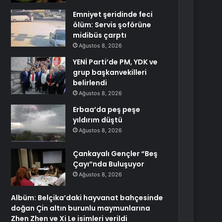
Emniyet şeridinde feci
ölüm: Servis şoförüne
midibüs çarptı
Ağustos 8, 2026
YENİ Parti’de PM, YDK ve
grup başkanvekilleri
belirlendi
Ağustos 8, 2026
Erbaa’da peş peşe
yıldırım düştü
Ağustos 8, 2026
Çankayalı Gençler “Beş
Çayı”nda Buluşuyor
Ağustos 8, 2026
Albüm: Belçika’daki hayvanat bahçesinde
doğan Çin altın burunlu maymunlarına
Zhen Zhen ve Xi Le isimleri verildi