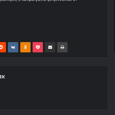
erest
Reddit
VKontakte
Odnoklassniki
Pocket
E-Posta ile paylaş
Yazdır
EK