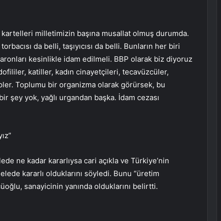
 kartelleri milletimizin başına musallat olmuş durumda.
torbacısı da belli, taşıyıcısı da belli. Bunların her biri
baronları kesinlikle idam edilmeli. BBP olarak biz diyoruz
fililer, katiller, kadın cinayetçileri, tecavüzcüler,
tipler. Toplumu bir organizma olarak görürsek, bu
çbir şey yok, yağlı urgandan başka. İdam cezası
yız”
de ne kadar kararlıysa cari açıkla ve Türkiye’nin
ede kararlı olduklarını söyledi. Bunu “üretim
oğlu, sanayicinin yanında olduklarını belirtti.