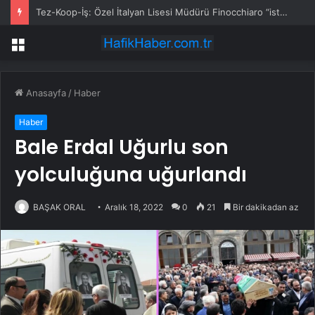
Tez-Koop-İş: Özel İtalyan Lisesi Müdürü Finocchiaro “istenmeyen kişi” ilan edildi
Menü
Anasayfa
/
Haber
Haber
Bale Erdal Uğurlu son
yolculuğuna uğurlandı
BAŞAK ORAL
Aralık 18, 2022
0
21
Bir dakikadan az