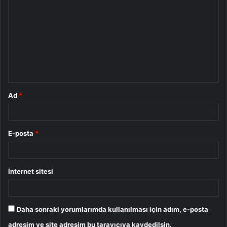
o
r
u
m
*
Ad
*
E-posta
*
İnternet sitesi
Daha sonraki yorumlarımda kullanılması için adım, e-posta
adresim ve site adresim bu tarayıcıya kaydedilsin.