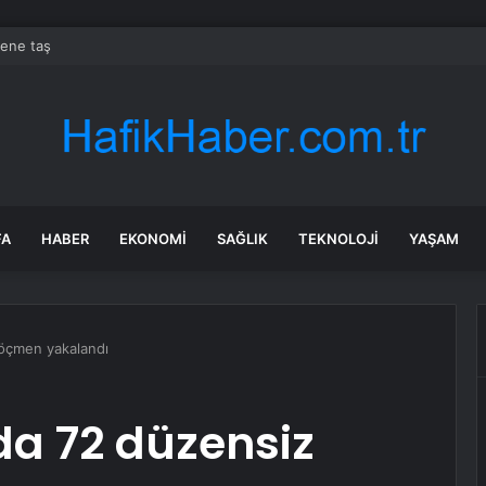
nene taş
FA
HABER
EKONOMI
SAĞLIK
TEKNOLOJI
YAŞAM
göçmen yakalandı
da 72 düzensiz