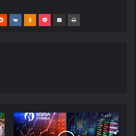
erest
Reddit
VKontakte
Odnoklassniki
Pocket
E-Posta ile paylaş
Yazdır