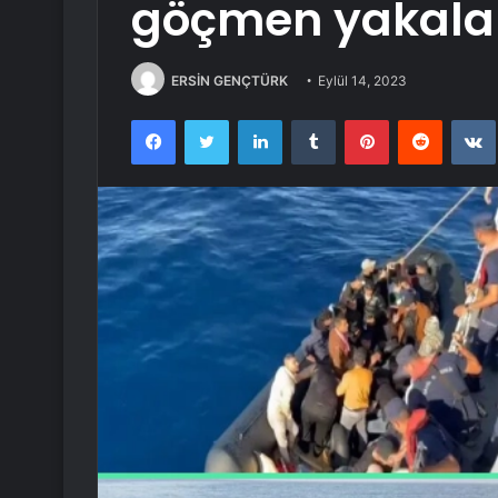
göçmen yakala
ERSİN GENÇTÜRK
Eylül 14, 2023
Facebook
Twitter
LinkedIn
Tumblr
Pinterest
Reddit