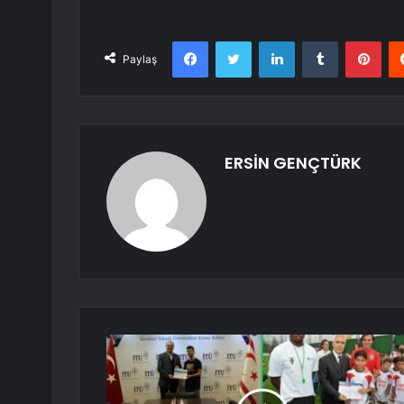
Facebook
Twitter
LinkedIn
Tumblr
Pint
Paylaş
ERSİN GENÇTÜRK