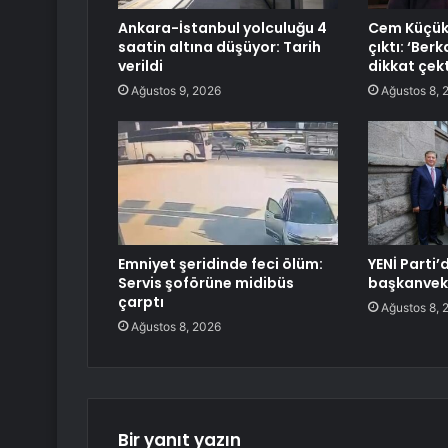
Ankara-İstanbul yolculuğu 4
Cem Küçük’
saatin altına düşüyor: Tarih
çıktı: ‘Ber
verildi
dikkat çekt
Ağustos 9, 2026
Ağustos 8, 
Emniyet şeridinde feci ölüm:
YENİ Parti’
Servis şoförüne midibüs
başkanvekil
çarptı
Ağustos 8, 
Ağustos 8, 2026
Bir yanıt yazın