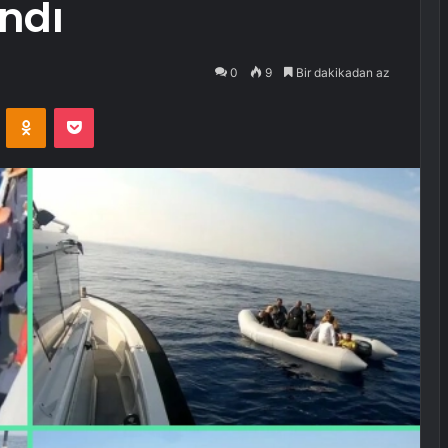
ndı
0
9
Bir dakikadan az
VKontakte
Odnoklassniki
Pocket