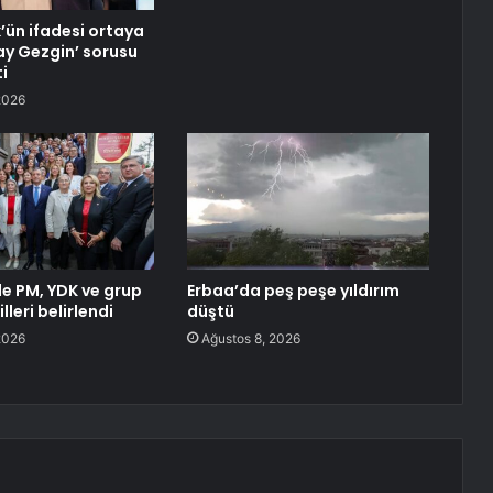
ün ifadesi ortaya
kay Gezgin’ sorusu
i
2026
de PM, YDK ve grup
Erbaa’da peş peşe yıldırım
leri belirlendi
düştü
2026
Ağustos 8, 2026