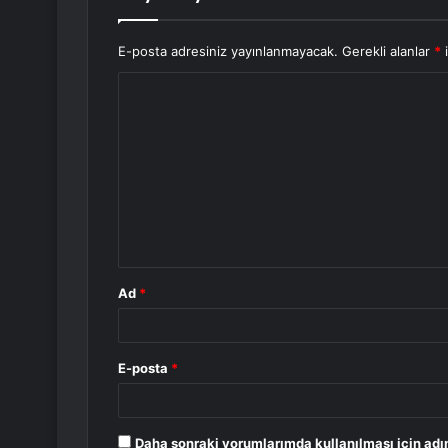
E-posta adresiniz yayınlanmayacak.
Gerekli alanlar
*
i
Y
o
r
u
m
*
Ad
*
E-posta
*
Daha sonraki yorumlarımda kullanılması için adı