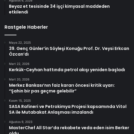
Ağustos 6, 2026
Beyaz et tesisinde 34 işçi kimyasal maddeden
etkilendi
Rastgele Haberler
Mayıs 22, 2025
39. Genç Günler’in Söyleşi Konuğu Prof. Dr. Veysi Erkcan
Özcan’dı
Mart 22, 2026
Kerkük-Ceyhan hattında petrol akışı yeniden başladı
Mart 20, 2026
Merkez Bankası’nın faiz kararı öncesi kritik uyarı:
“Şahin bir pas geçme gelebilir”
Kasım 15, 2025
SASA Rafineri ve Petrokimya Projesi kapsamında Vitol
SA ile Mutabakat Anlaşması imzalandı
Ağustos 9, 2023
MasterChef All Star’da rekabete veda eden isim Berker
oldu