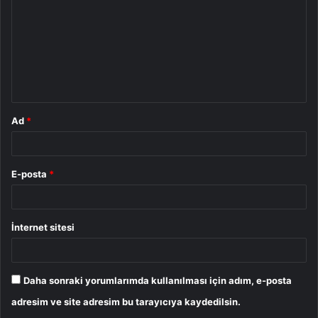
r
u
m
*
Ad
*
E-posta
*
İnternet sitesi
Daha sonraki yorumlarımda kullanılması için adım, e-posta
adresim ve site adresim bu tarayıcıya kaydedilsin.