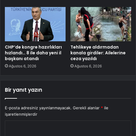
CHP’de kongre hazırlıkları
Tehlikeye aldırmadan
hızlandı… 8 ile daha yeni il
kanala girdiler: Ailelerine
başkanı atandı
ceza yazıldı
Ağustos 6, 2026
Ağustos 6, 2026
Bir yanıt yazın
E-posta adresiniz yayınlanmayacak.
Gerekli alanlar
*
ile
işaretlenmişlerdir
Y
o