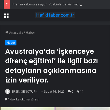
Fransa kabusu yaşıyor: Yüzbinlerce kişi kaçıyor alevler kovalıyor
Menü
Anasayfa
/
Haber
Haber
Avustralya’da ‘işkenceye
direnç eğitimi’ ile ilgili bazı
detayların açıklanmasına
izin veriliyor.
ERSİN GENÇTÜRK
Şubat 16, 2023
0
14
1 dakika okuma süresi