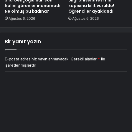
halini görenler inanamadı:
kapısına kilit vuruldu!
Ne olmuş bu kadına?
Öğrenciler ayaklandı
Ağustos 6, 2026
Ağustos 6, 2026
Bir yanıt yazın
E-posta adresiniz yayınlanmayacak.
Gerekli alanlar
*
ile
işaretlenmişlerdir
Y
o
r
u
m
*