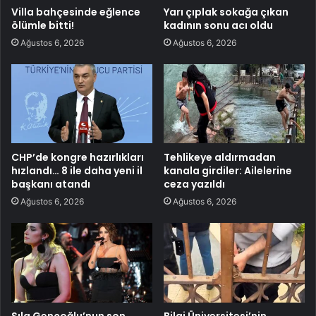
Villa bahçesinde eğlence
Yarı çıplak sokağa çıkan
ölümle bitti!
kadının sonu acı oldu
Ağustos 6, 2026
Ağustos 6, 2026
CHP’de kongre hazırlıkları
Tehlikeye aldırmadan
hızlandı… 8 ile daha yeni il
kanala girdiler: Ailelerine
başkanı atandı
ceza yazıldı
Ağustos 6, 2026
Ağustos 6, 2026
Sıla Gençoğlu’nun son
Bilgi Üniversitesi’nin