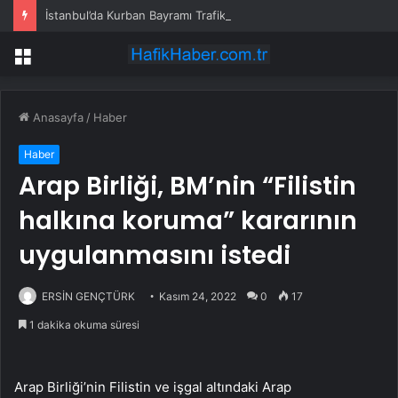
İstanbul’da Kurban Bayramı Trafik Yoğunluğu
Menü
Anasayfa
/
Haber
Haber
Arap Birliği, BM’nin “Filistin
halkına koruma” kararının
uygulanmasını istedi
ERSİN GENÇTÜRK
Kasım 24, 2022
0
17
1 dakika okuma süresi
Arap Birliği’nin Filistin ve işgal altındaki Arap