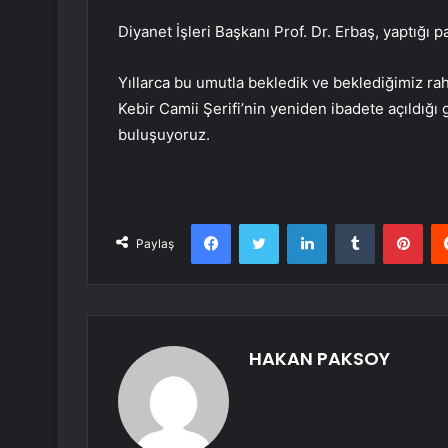
Diyanet İşleri Başkanı Prof. Dr. Erbaş, yaptığı p
Yıllarca bu umutla bekledik ve beklediğimiz rahm
Kebir Camii Şerifi’nin yeniden ibadete açıldı
buluşuyoruz.
Facebook
Twitter
LinkedIn
Tumblr
Pint
Paylaş
HAKAN PAKSOY