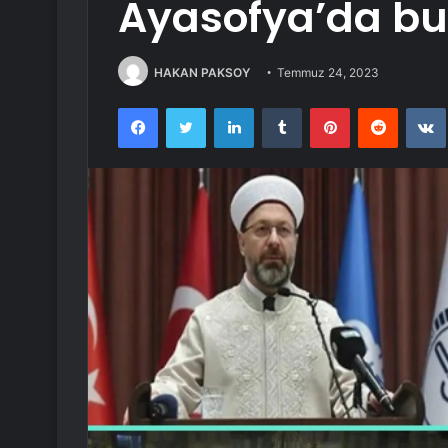
Ayasofya’da bu
HAKAN PAKSOY
Temmuz 24, 2023
Facebook
Twitter
LinkedIn
Tumblr
Pinterest
Reddit