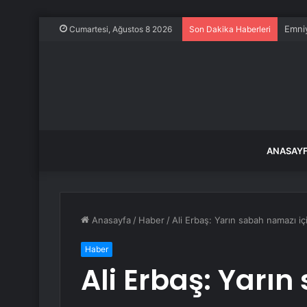
Emniy
Cumartesi, Ağustos 8 2026
Son Dakika Haberleri
ANASAY
Anasayfa
/
Haber
/
Ali Erbaş: Yarın sabah namazı i
Haber
Ali Erbaş: Yarı