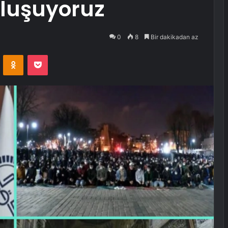
luşuyoruz
0
8
Bir dakikadan az
VKontakte
Odnoklassniki
Pocket