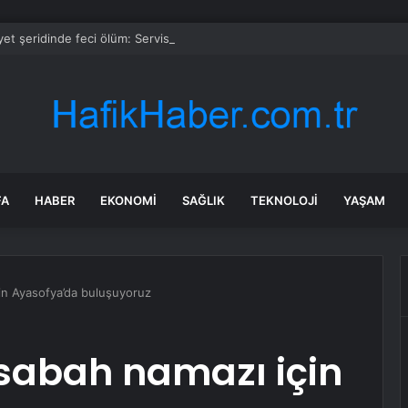
et şeridinde feci ölüm: Servis şoförüne midibüs çarptı
FA
HABER
EKONOMI
SAĞLIK
TEKNOLOJI
YAŞAM
çin Ayasofya’da buluşuyoruz
n sabah namazı için