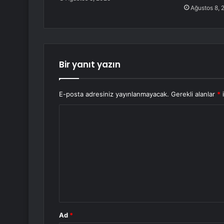
Ağustos 8, 
Bir yanıt yazın
E-posta adresiniz yayınlanmayacak.
Gerekli alanlar
*
i
Y
o
r
u
m
*
Ad
*