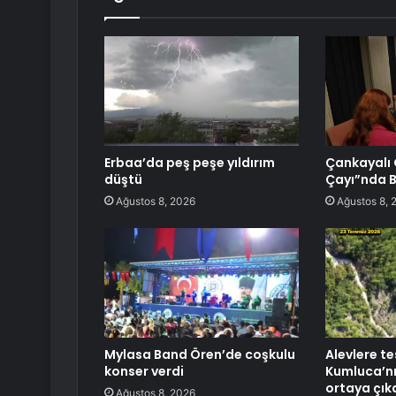
Erbaa’da peş peşe yıldırım
Çankayalı 
düştü
Çayı”nda B
Ağustos 8, 2026
Ağustos 8, 
Mylasa Band Ören’de coşkulu
Alevlere te
konser verdi
Kumluca’nı
ortaya çık
Ağustos 8, 2026