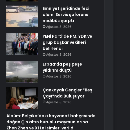
Emniyet şeridinde feci
ölüm: Servis şoförüne
midibüs çarptı
Ağustos 8, 2026
YENİ Parti’de PM, YDK ve
grup başkanvekilleri
belirlendi
Ağustos 8, 2026
Erbaa’da peş peşe
yıldırım düştü
Ağustos 8, 2026
Çankayalı Gençler “Beş
Çayı”nda Buluşuyor
Ağustos 8, 2026
Albüm: Belçika’daki hayvanat bahçesinde
doğan Çin altın burunlu maymunlarına
Zhen Zhen ve Xi Le isimleri verildi