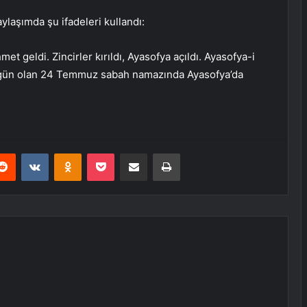
aylaşımda şu ifadeleri kullandı:
et geldi. Zincirler kırıldı, Ayasofya açıldı. Ayasofya-i
ğı gün olan 24 Temmuz sabah namazında Ayasofya’da
erest
Reddit
VKontakte
Odnoklassniki
Pocket
E-Posta ile paylaş
Yazdır