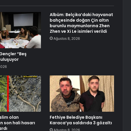
Albüm: Belçika’daki hayvanat
bahçesinde doğan Çin altın
burunlu maymunlarına Zhen
Zhen ve Xi Le isimleri verildi
Ağustos 8, 2026
Gençler “Beş
uluşuyor
2026
slim olan
Fethiye Belediye Başkanı
n son hali hasarı
Karaca’ya saldırıda 3 gözaltı
ardı
Ağustos 8, 2026