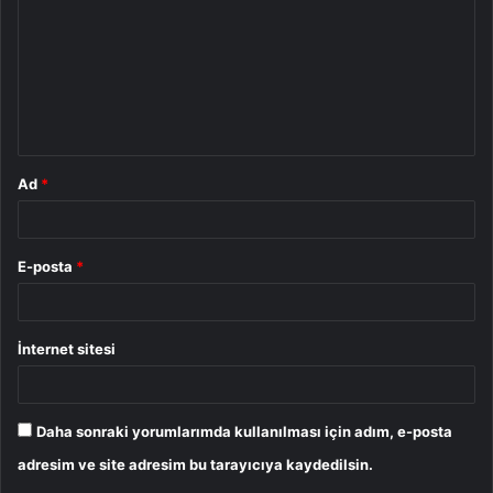
r
u
m
*
Ad
*
E-posta
*
İnternet sitesi
Daha sonraki yorumlarımda kullanılması için adım, e-posta
adresim ve site adresim bu tarayıcıya kaydedilsin.