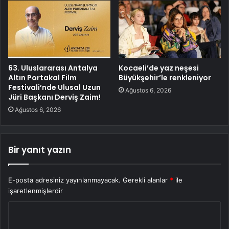
63. Uluslararası Antalya
Kocaeli’de yaz neşesi
Altın Portakal Film
Büyükşehir’le renkleniyor
Festivali’nde Ulusal Uzun
Ağustos 6, 2026
Jüri Başkanı Derviş Zaim!
Ağustos 6, 2026
Bir yanıt yazın
E-posta adresiniz yayınlanmayacak.
Gerekli alanlar
*
ile
işaretlenmişlerdir
Y
o