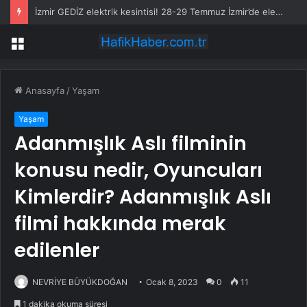
İzmir GEDİZ elektrik kesintisi! 28-29 Temmuz İzmir’de elektrik kesintisi ne zaman bitecek, elektrikler ne zaman gelecek?
Menü
Anasayfa
/
Yaşam
Yaşam
Adanmışlık Aslı filminin
konusu nedir, Oyuncuları
Kimlerdir? Adanmışlık Aslı
filmi hakkında merak
edilenler
NEVRİYE BÜYÜKDOĞAN
Ocak 8, 2023
0
11
1 dakika okuma süresi