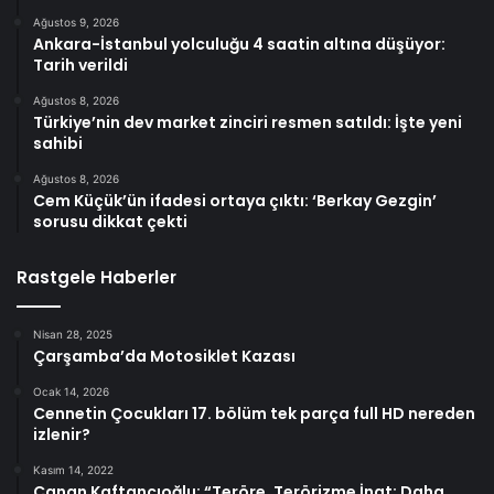
Ağustos 9, 2026
Ankara-İstanbul yolculuğu 4 saatin altına düşüyor:
Tarih verildi
Ağustos 8, 2026
Türkiye’nin dev market zinciri resmen satıldı: İşte yeni
sahibi
Ağustos 8, 2026
Cem Küçük’ün ifadesi ortaya çıktı: ‘Berkay Gezgin’
sorusu dikkat çekti
Rastgele Haberler
Nisan 28, 2025
Çarşamba’da Motosiklet Kazası
Ocak 14, 2026
Cennetin Çocukları 17. bölüm tek parça full HD nereden
izlenir?
Kasım 14, 2022
Canan Kaftancıoğlu: “Teröre, Terörizme İnat; Daha