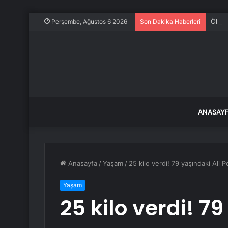
Ölüms
Perşembe, Ağustos 6 2026
Son Dakika Haberleri
ANASAY
Anasayfa
/
Yaşam
/
25 kilo verdi! 79 yaşındaki Ali
Yaşam
25 kilo verdi! 79