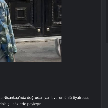
na Nişantaşı’nda doğrudan yanıt veren ünlü tiyatrocu,
n’e şu sözlerle paylaştı: