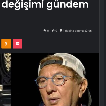
 değişimi gündem
0
0
1 dakika okuma süresi
VKontakte
Odnoklassniki
Pocket