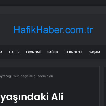
üz olmak için servet harcamıştı: Vaktinde ‘hasat’ etmek için kendi klonu
FA
HABER
EKONOMI
SAĞLIK
TEKNOLOJI
YAŞAM
 Poyrazoğlu’nun değişimi gündem oldu
 yaşındaki Ali