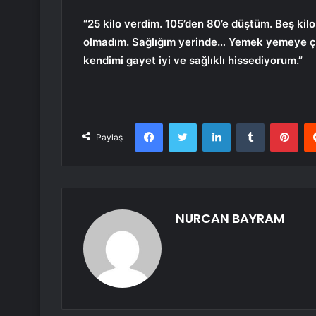
“25 kilo verdim. 105’den 80’e düştüm. Beş kil
olmadım. Sağlığım yerinde… Yemek yemeye ça
kendimi gayet iyi ve sağlıklı hissediyorum.”
Facebook
Twitter
LinkedIn
Tumblr
Pint
Paylaş
NURCAN BAYRAM