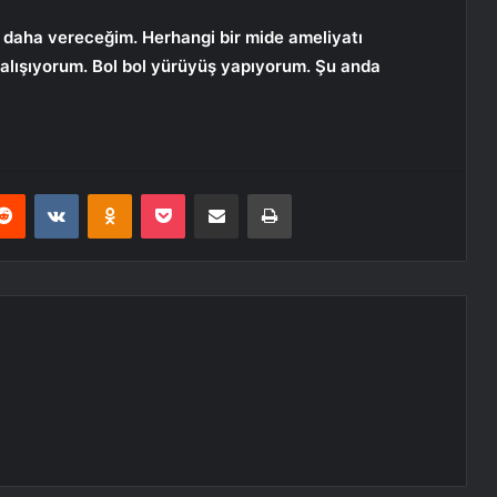
o daha vereceğim. Herhangi bir mide ameliyatı
lışıyorum. Bol bol yürüyüş yapıyorum. Şu anda
erest
Reddit
VKontakte
Odnoklassniki
Pocket
E-Posta ile paylaş
Yazdır