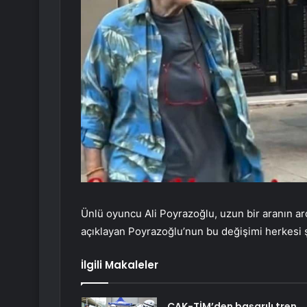
Ünlü oyuncu Ali Poyrazoğlu, uzun bir aranın ard
açıklayan Poyrazoğlu’nun bu değişimi herkesi şa
İlgili Makaleler
ÇAK-TİM’den başarılı tren