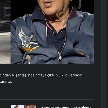
ından Nişantaşı’nda ortaya çıktı. 25 kilo verdiğini
şırttı.
Apar topar ameliyata alınan