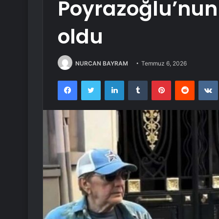
Poyrazoğlu’nun
oldu
NURCAN BAYRAM
Temmuz 6, 2026
Facebook
Twitter
LinkedIn
Tumblr
Pinterest
Reddit