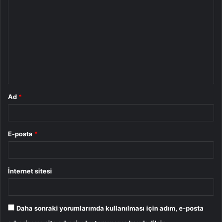
o
r
u
m
*
Ad
*
E-posta
*
İnternet sitesi
Daha sonraki yorumlarımda kullanılması için adım, e-posta