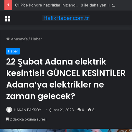
CHP’de kongre hazırlıkları hızlandı… 8 ile daha yeni il başkanı atandı
Menü
Anasayfa
/
Haber
Haber
22 Şubat Adana elektrik
kesintisi! GÜNCEL KESİNTİLER
Adana’ya elektrikler ne
zaman gelecek?
HAKAN PAKSOY
Şubat 21, 2023
0
8
2 dakika okuma süresi