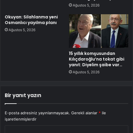
Ağustos 5, 2026
Okuyan: Silahlanma yeni
Osmanlıcı yayılma planı
Ağustos 5, 2026
15 yıllık komşusundan
Kılıçdaroğlu’na tokat gibi
yanıt: Diyelim şaibe var…
Ağustos 5, 2026
Bir yanıt yazın
E-posta adresiniz yayınlanmayacak.
Gerekli alanlar
*
ile
işaretlenmişlerdir
Y